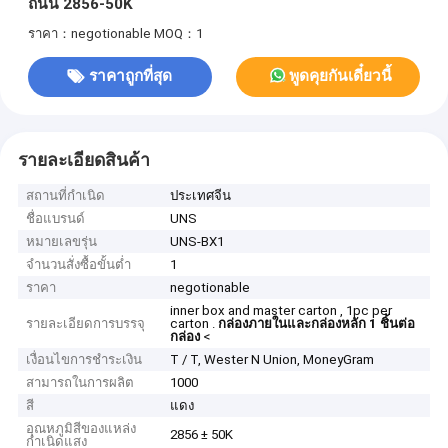
ถนน 2856-50K
ราคา：negotionable
MOQ：1
ราคาถูกที่สุด
พูดคุยกันเดี๋ยวนี้
รายละเอียดสินค้า
สถานที่กำเนิด
ประเทศจีน
ชื่อแบรนด์
UNS
หมายเลขรุ่น
UNS-BX1
จำนวนสั่งซื้อขั้นต่ำ
1
ราคา
negotionable
inner box and master carton , 1pc per
รายละเอียดการบรรจุ
carton .
กล่องภายในและกล่องหลัก 1 ชิ้นต่อ
กล่อง
<
เงื่อนไขการชำระเงิน
T / T, Wester N Union, MoneyGram
สามารถในการผลิต
1000
สี
แดง
อุณหภูมิสีของแหล่ง
2856 ± 50K
กำเนิดแสง