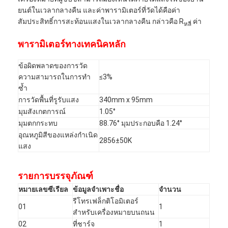
ยนต์ในเวลากลางคืน และค่าพารามิเตอร์ที่วัดได้คือค่า
สัมประสิทธิ์การสะท้อนแสงในเวลากลางคืน กล่าวคือ R
ค่า
หลี่
พารามิเตอร์ทางเทคนิคหลัก
ข้อผิดพลาดของการวัด
ความสามารถในการทำ
≤3%
ซ้ำ
การวัดพื้นที่รูรับแสง
340mm x 95mm
มุมสังเกตการณ์
1.05°
มุมตกกระทบ
88.76° มุมประกอบคือ 1.24°
อุณหภูมิสีของแหล่งกำเนิด
2856±50K
แสง
รายการบรรจุภัณฑ์
หมายเลขซีเรียล
ข้อมูลจำเพาะชื่อ
จำนวน
รีโทรเฟล็กติโอมิเตอร์
01
1
สำหรับเครื่องหมายบนถนน
02
ที่ชาร์จ
1