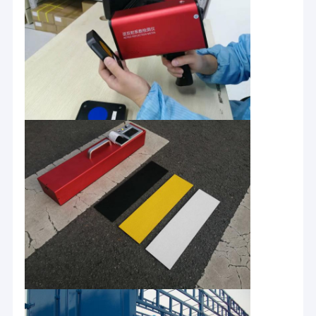
ทางอิเล็กทรอนิกส์ เครื่องมือเอนกประสงค์ และสติก
เกี่ยวกับเรา
เกอร์สะท้อนแสง ซึ่งตั้งอยู่ในจีน - เมืองเหอเฟยตั้งแต่ปี
2019 Syntop มุ่งเน้นไปที่การพัฒนาและสร้างเครื่อง
ทัวร์โรงงาน
มือทดสอบประเภทต่างๆ และอุปกรณ์พิเศษทาง
อิเล็กทรอนิกส์
การควบคุมคุณภาพ
ติดต่อเรา
ข่าว
กรณี
บริษัทมีข้อได้เปรียบในด้านความสามารถ เทคโนโลยี
เงินทุน และการจัดการเรามีทีมงานที่มีความรู้และ
ประสบการณ์ สภาพแวดล้อมสำนักงานที่ทันสมัย ​​และ
เครื่องวัดการสะท้อนแสง
เครือข่ายบริการการตลาดทั่วประเทศ
นับตั้งแต่ก่อตั้ง บริษัทได้ก่อตั้งแพลตฟอร์มความร่วม
เครื่องวัดการสะท้อนแสงบนทางเท้า
มือทางเทคนิคที่มีเสถียรภาพกับองค์กรไฮเทคใน
เซ็นเรโทรรีเฟล็กโตมิเตอร์
ประเทศหลายแห่ง โดยอิงจากข้อดีของตนเองใน
ผลิตภัณฑ์และบริการได้ให้ความร่วมมืออย่างต่อเนื่อง