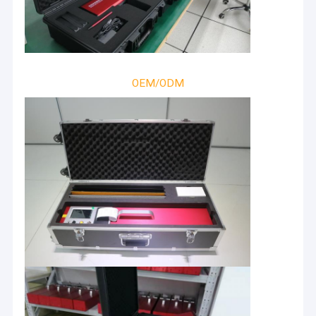
OEM/ODM
หน้าแรก
สินค้า
Hefei Syntop International Trade Co., Ltd.
เป็น
รายการ VR
บริษัทที่เชี่ยวชาญด้านเครื่องมือทดสอบ อุปกรณ์พิเศษ