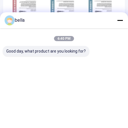
bella
ISO9001
OHSAS1800
AFTER-SALES
SERVICE
CERTIFICATION
6:40 PM
Good day, what product are you looking for?
AFTER-SALES
SERVICE
CERTIFICA
หน้าแรก
สินค้า
Desktop Site
บ้าน
เกี่ยวกับเรา
ติดต่อเรา
Hefei Syntop International Trade Co., Ltd.
เป็น
รายการ VR
แผนผังเว็บไซต์
นโยบายความเป็นส่วนตัว
บริษัทที่เชี่ยวชาญด้านเครื่องมือทดสอบ อุปกรณ์พิเศษ