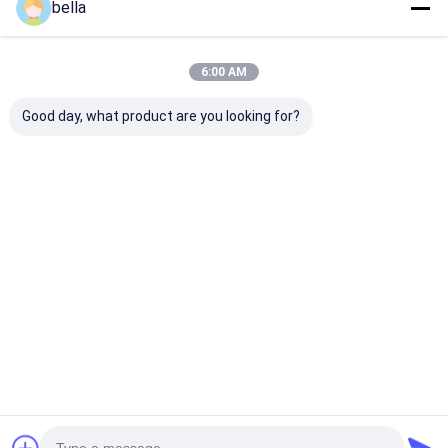
bella
สำหรับเครื่องหมายบน
ถนน
6:00 AM
Good day, what product are you looking for?
สนุกสนาน
แนะนำผลิตภัณฑ์
เครื่องวัดค่าการสะท้อน
2856+50K การทำ
13Ah
แสงของเครื่องหมายบน
เครื่องหมายทางเท้า
Retroreflecto
พื้นผิวถนน ข้อมูล
Retroreflectometer
สำหรับเครื่องห