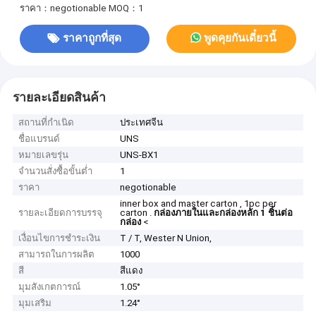
ราคา：negotionable
MOQ：1
ราคาถูกที่สุด
พูดคุยกันเดี๋ยวนี้
รายละเอียดสินค้า
สถานที่กำเนิด
ประเทศจีน
ชื่อแบรนด์
UNS
หมายเลขรุ่น
UNS-BX1
จำนวนสั่งซื้อขั้นต่ำ
1
ราคา
negotionable
inner box and master carton , 1pc per
รายละเอียดการบรรจุ
carton .
กล่องภายในและกล่องหลัก 1 ชิ้นต่อ
กล่อง
<
เงื่อนไขการชำระเงิน
T / T, Wester N Union,
สามารถในการผลิต
1000
สี
สีแดง
มุมสังเกตการณ์
1.05°
มุมเสริม
1.24°