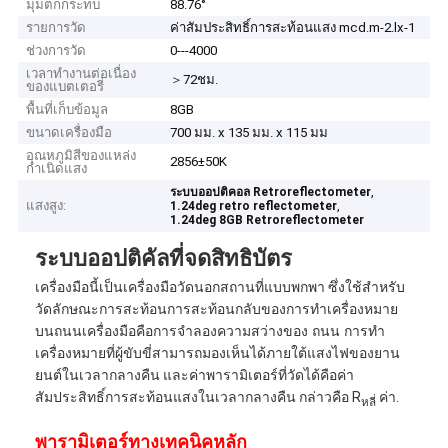
มุมตกกระทบ
88.76°
รายการวัด
ค่าสัมประสิทธิ์การสะท้อนแสง mcd.m-2.lx-1
ช่วงการวัด
0---4000
เวลาทำงานต่อเนื่อง
＞72ชม.
ของแบตเตอรี่
พื้นที่เก็บข้อมูล
8GB
ขนาดเครื่องมือ
700 มม. x 135 มม. x 115 มม
อุณหภูมิสีของแหล่ง
2856±50K
กำเนิดแสง
,
ระบบออปติคอล Retroreflectometer
แสงสูง:
,
1.24deg retro reflectometer
1.24deg 8GB Retroreflectometer
ระบบออปติคัลที่จดสิทธิบัตร
เครื่องมือนี้เป็นเครื่องมือวัดนอกสถานที่แบบพกพา ซึ่งใช้สำหรับ
วัดลักษณะการสะท้อนการสะท้อนกลับของการทำเครื่องหมาย
บนถนนเครื่องมือคือการจำลองความสว่างของ
ถนน
การทำ
เครื่องหมายที่ผู้ขับขี่สามารถมองเห็นได้ภายใต้แสงไฟของยาน
ยนต์ในเวลากลางคืน และค่าพารามิเตอร์ที่วัดได้คือค่า
สัมประสิทธิ์การสะท้อนแสงในเวลากลางคืน กล่าวคือ R
ค่า.
หลี่
พารามิเตอร์ทางเทคนิคหลัก