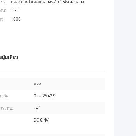
รจุ:
กล่องภายในและกล่องหลัก 1 ชิ้นต่อกล่อง
งิน:
T / T
ต:
1000
ุ่มเดียว
แดง
ารวัด:
0 --- 2542.9
กระทบ:
-4 °
DC 8.4V