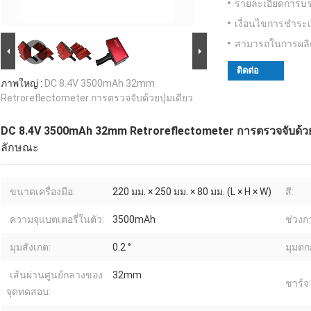
รายละเอียดการบร
เงื่อนไขการชำระเ
สามารถในการผลิ
ติดต่อ
ภาพใหญ่ :
DC 8.4V 3500mAh 32mm
Retroreflectometer การตรวจจับด้วยปุ่มเดียว
DC 8.4V 3500mAh 32mm Retroreflectometer การตรวจจับด้วยป
ลักษณะ
ขนาดเครื่องมือ:
220 มม. × 250 มม. × 80 มม. (L × H × W)
สี:
ความจุแบตเตอรี่ในตัว:
3500mAh
ช่วงก
มุมสังเกต:
0.2 °
มุมตก
เส้นผ่านศูนย์กลางของ
32mm
ชาร์จ:
จุดทดสอบ: