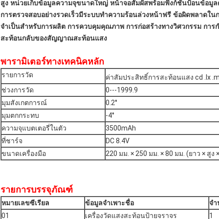
สูง หน่วยเก็บข้อมูลความจุขนาดใหญ่ หน้าจอสัมผัสพร้อมฟังก์ชันป้อนข้อม
การตรวจสอบอย่างรวดเร็วมีระบบทำความร้อนล่วงหน้าฟรี ข้อผิดพลาดในการวั
จำเป็นสำหรับการผลิต การควบคุมคุณภาพ การก่อสร้างทางวิศวกรรม การกำก
สะท้อนกลับของสัญญาณสะท้อนแสง
พารามิเตอร์ทางเทคนิคหลัก
รายการวัด
ค่าสัมประสิทธิ์การสะท้อนแสง cd .lx .
ช่วงการวัด
0---1999.9
มุมสังเกตการณ์
0.2°
มุมตกกระทบ
-4°
ความจุแบตเตอรี่ในตัว
3500mAh
ที่ชาร์จ
DC 8.4V
ขนาดเครื่องมือ
220 มม. × 250 มม. × 80 มม. (ยาว × สูง ×
รายการบรรจุภัณฑ์
หมายเลขซีเรียล
ข้อมูลจำเพาะชื่อ
จำ
01
เครื่องวัดแสงสะท้อนป้ายจราจร
1