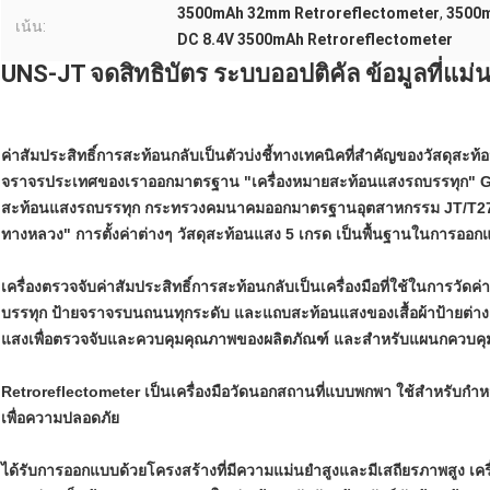
3500mAh 32mm Retroreflectometer
,
3500m
เน้น:
DC 8.4V 3500mAh Retroreflectometer
UNS-JT
จดสิทธิบัตร
ระบบออปติคัล ข้อมูลที่แม่
ค่าสัมประสิทธิ์การสะท้อนกลับเป็นตัวบ่งชี้ทางเทคนิคที่สำคัญของวัสดุสะ
จราจรประเทศของเราออกมาตรฐาน "เครื่องหมายสะท้อนแสงรถบรรทุก" GA
สะท้อนแสงรถบรรทุก กระทรวงคมนาคมออกมาตรฐานอุตสาหกรรม JT/T279
ทางหลวง" การตั้งค่าต่างๆ วัสดุสะท้อนแสง 5 เกรด เป็นพื้นฐานในกา
เครื่องตรวจจับค่าสัมประสิทธิ์การสะท้อนกลับเป็นเครื่องมือที่ใช้ในการว
บรรทุก ป้ายจราจรบนถนนทุกระดับ และแถบสะท้อนแสงของเสื้อผ้าป้ายต่างๆน
แสงเพื่อตรวจจับและควบคุมคุณภาพของผลิตภัณฑ์ และสำหรับแผนกควบคุม
Retroreflectometer เป็นเครื่องมือวัดนอกสถานที่แบบพกพา ใช้สำหรับก
เพื่อความปลอดภัย
ได้รับการออกแบบด้วยโครงสร้างที่มีความแม่นยำสูงและมีเสถียรภาพสูง 