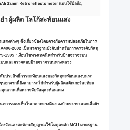
Ah 32mm Retroreflectometer แบบใช้มือถือ
,
นยำ
ผู้ผลิต
โลโก้สะท้อนแสง
ท้อนแสงต่างๆ ซึ่งเกี่ยวข้องโดยตรงกับความปลอดภัยในการ
406-2002 เป็นมาตรฐานบังคับสำหรับการตรวจจับวัสดุ
-1995 "เงื่อนไขทางเทคนิคสำหรับป้ายจราจรบน
รออกแบบและตรวจสอบป้ายจราจรบนทางหลวง
ัดค่าสัมประสิทธิ์การสะท้อนแสงของวัสดุสะท้อนแสงบนรถ
อกจากนี้ยังสามารถใช้สำหรับผู้ผลิตสติกเกอร์สะท้อน
คุณภาพเพื่อตรวจจับวัสดุสะท้อนแสง
ำหนดการมองเห็นในเวลากลางคืนของป้ายจราจรและเสื้อผ้า
เครื่องวัดแสงสะท้อนสัญญาณใช้โมดูลหลัก MCU มาตรฐาน