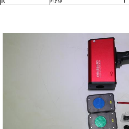
08
สไตลัส
1