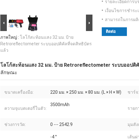
รายละเอียดการบร
เงื่อนไขการชำระเ
สามารถในการผลิ
ติดต่อ
ภาพใหญ่ :
โลโก้สะท้อนแสง 32 มม. ป้าย
Retroreflectometer ระบบออปติคัลที่จดสิทธิบัตร
แล้ว
โลโก้สะท้อนแสง 32 มม. ป้าย Retroreflectometer ระบบออปติคัล
ลักษณะ
ขนาดเครื่องมือ:
220 มม. × 250 มม. × 80 มม. (L × H × W)
ชาร์จ:
3500mAh
ความจุแบตเตอรี่ในตัว:
รายกา
ช่วงการวัด:
0 --- 2542.9
มุมสัง
-4 °
เส้นผ