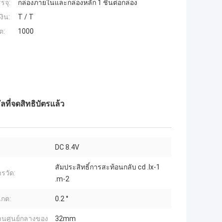
รจุ:
กล่องภายในและกล่องหลัก 1 ชิ้นต่อกล่อง
งิน:
T / T
ต:
1000
ที่จดสิทธิบัตรแล้ว
DC 8.4V
สัมประสิทธิ์การสะท้อนกลับ cd .lx-1
รวัด:
.m-2
เกต:
0.2 °
่านศูนย์กลางของ
32mm