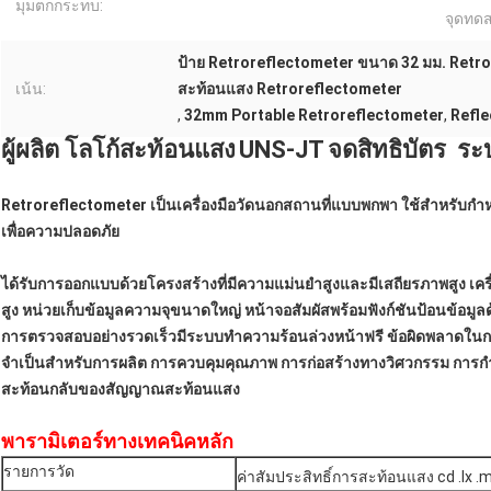
มุมตกกระทบ:
จุดทด
ป้าย Retroreflectometer ขนาด 32 มม. Retr
เน้น:
สะท้อนแสง Retroreflectometer
,
32mm Portable Retroreflectometer
,
Refle
ผู้ผลิต
โลโก้สะท้อนแสง
UNS-JT
จดสิทธิบัตร
ระบ
Retroreflectometer เป็นเครื่องมือวัดนอกสถานที่แบบพกพา ใช้สำหรับก
เพื่อความปลอดภัย
ได้รับการออกแบบด้วยโครงสร้างที่มีความแม่นยำสูงและมีเสถียรภาพสูง 
สูง หน่วยเก็บข้อมูลความจุขนาดใหญ่ หน้าจอสัมผัสพร้อมฟังก์ชันป้อนข้อม
การตรวจสอบอย่างรวดเร็วมีระบบทำความร้อนล่วงหน้าฟรี ข้อผิดพลาดในการวัด
จำเป็นสำหรับการผลิต การควบคุมคุณภาพ การก่อสร้างทางวิศวกรรม การกำก
สะท้อนกลับของสัญญาณสะท้อนแสง
พารามิเตอร์ทางเทคนิคหลัก
รายการวัด
ค่าสัมประสิทธิ์การสะท้อนแสง cd .lx .