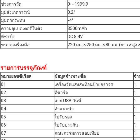
ช่วงการวัด
0---1999.9
มุมสังเกตการณ์
0.2°
มุมตกกระทบ
-4°
ความจุแบตเตอรี่ในตัว
3500mAh
ที่ชาร์จ
DC 8.4V
ขนาดเครื่องมือ
220 มม. × 250 มม. × 80 มม. (ยาว × สูง ×
รายการบรรจุภัณฑ์
หมายเลขซีเรียล
ข้อมูลจำเพาะชื่อ
จำ
01
เครื่องวัดแสงสะท้อนป้ายจราจร
1
02
ที่ชาร์จ
1
03
สาย USB วันที่
1
04
คำแนะนำ
1
05
ใบรับรอง
1
06
ใบรับประกัน
1
07
คณะกรรมการสอบเทียบ
1