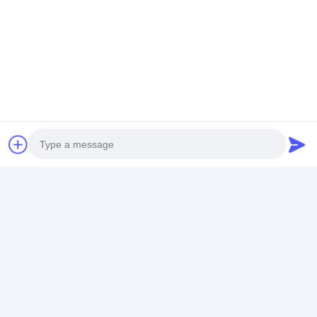
ในความร่วมมือกับ Syntop คุณจะได้รับโซลูชันที่มี
ประสิทธิภาพจากทีมขายมืออาชีพของ Syntop ในด้าน
การรักษาความปลอดภัยแบบสะท้อนกลับ
Photo
Video Call
Audio Call