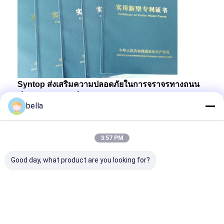
Syntop ส่งเสริมความปลอดภัยในการจราจรทางถนน
ชั่วคราวในขณะที่บรรลุถึงวัสดุและความบกพร่องทาง
bella
จิตวิญญาณของพนักงานทุกคน
พร้อมสิทธิบัตรและ
ใบรับรองมากมาย เช่น ISO9001
3:57 PM
Good day, what product are you looking for?