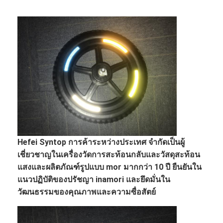
Hefei Syntop การค้าระหว่างประเทศ จำกัดเป็นผู้
เชี่ยวชาญในเครื่องวัดการสะท้อนกลับและวัสดุสะท้อน
หน้าแรก
แสงและผลิตภัณฑ์รูปแบบ mor มากกว่า 10 ปี ยืนยันใน
แนวปฏิบัติของปรัชญา inamori และยึดมั่นใน
สินค้า
วัฒนธรรมของคุณภาพและความซื่อสัตย์
รายการ VR